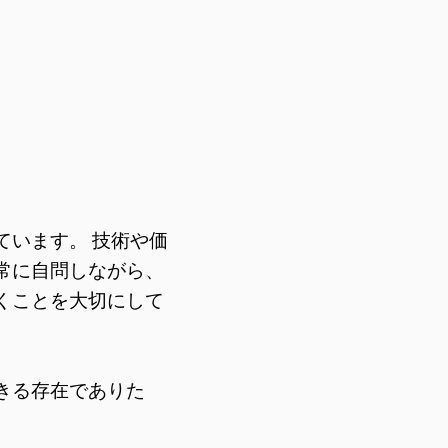
います。 技術や価
常に自問しながら、
くことを大切にして
きる存在でありた