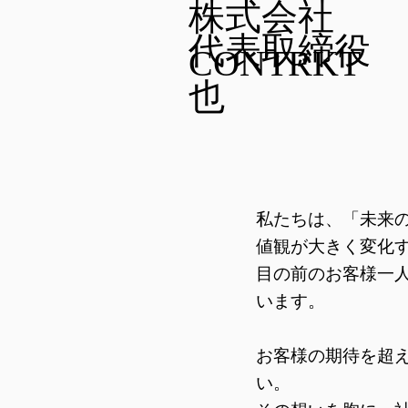
株式会社
代表取締役 
CONTRKT
也
私たちは、「未来
値観が大きく変化
目の前のお客様一
います。
お客様の期待を超
い。