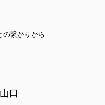
との繋がりから
山口