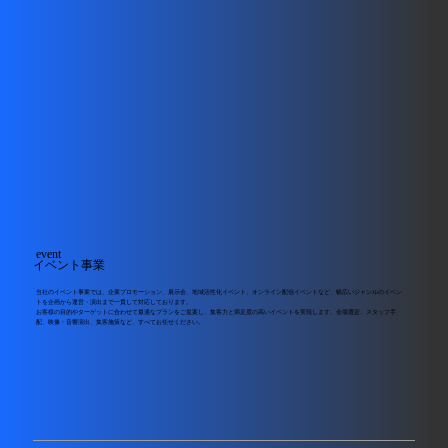
event
​イベント事業
当社のイベント事業では、企業プロモーション、展示会、地域活性化イベント、オンライン配信イベントなど、幅広いジャンルのイベン
トを企画から運営・演出まで一貫して対応しております。
お客様の目的やターゲットに合わせて最適なプランをご提案し、集客力と満足度の高いイベントを実現します。会場選定、スタッフ手
配、映像・音響演出、集客施策など、すべてお任せください。